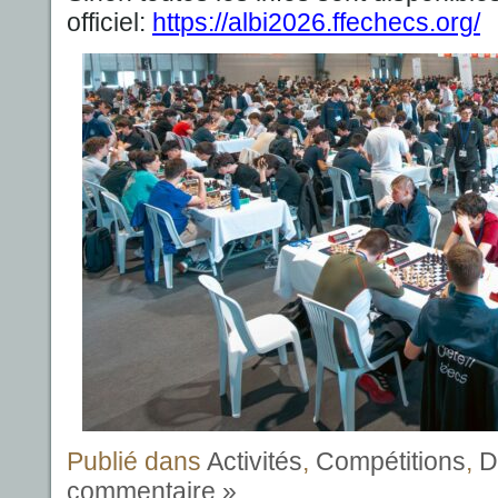
officiel:
https://albi2026.ffechecs.org/
Publié dans
Activités
,
Compétitions
,
D
commentaire »